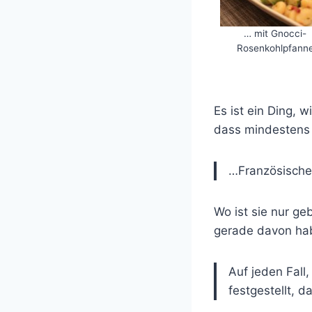
… mit Gnocci-
Rosenkohlpfann
Es ist ein Ding, w
dass mindestens e
…Französische 
Wo ist sie nur ge
gerade davon hab
Auf jeden Fal
festgestellt, 