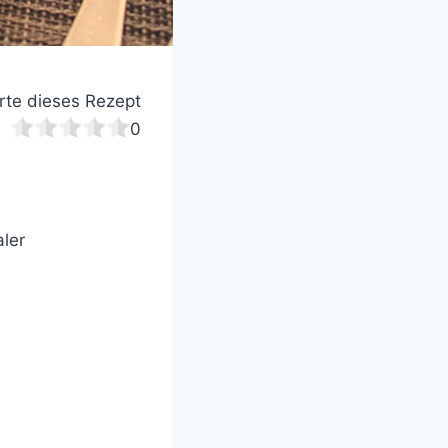
te dieses Rezept
0
aler