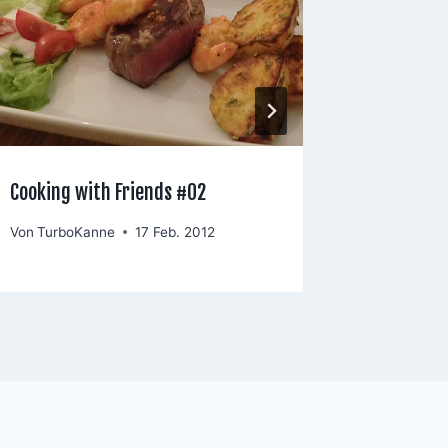
Cooking with Friends #02
Cooking 
Von
TurboKanne
17 Feb. 2012
Von
Turbo