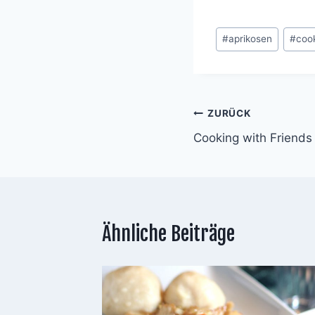
Schlagworte:
#
aprikosen
#
coo
Beitragsnavigat
ZURÜCK
Cooking with Friends
Ähnliche Beiträge