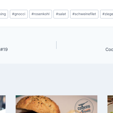
king
#
gnocci
#
rosenkohl
#
salat
#
schweinefilet
#
zieg
ion
 #19
Coo