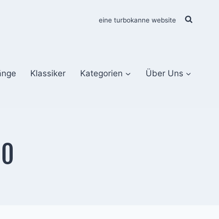
eine turbokanne website
änge
Klassiker
Kategorien
Über Uns
20