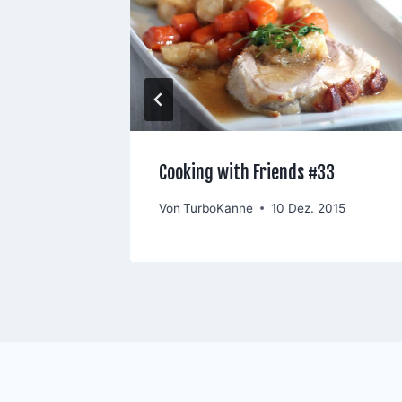
103
Cooking with Friends #33
2024
Von
TurboKanne
10 Dez. 2015