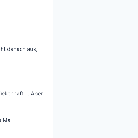
ieht danach aus,
lückenhaft … Aber
s Mal