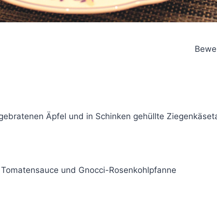
Bewer
 gebratenen Äpfel und in Schinken gehüllte Ziegenkäset
it Tomatensauce und Gnocci-Rosenkohlpfanne