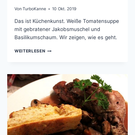
Von
TurboKanne
10 Okt. 2019
Das ist Küchenkunst. Weiße Tomatensuppe
mit gebratener Jakobsmuschel und
Basilikumschaum. Wir zeigen, wie es geht.
WEISSE T
WEITERLESEN
OMATENSUPPE M
IT G
EBRATENER J
AKOBSMUSCHEL U
ND B
ASILIKUMSCHAUM