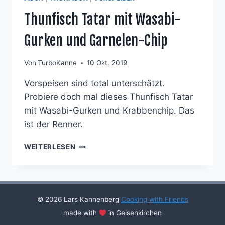
Thunfisch Tatar mit Wasabi-
Gurken und Garnelen-Chip
Von
TurboKanne
10 Okt. 2019
Vorspeisen sind total unterschätzt.
Probiere doch mal dieses Thunfisch Tatar
mit Wasabi-Gurken und Krabbenchip. Das
ist der Renner.
THUNFISCH
WEITERLESEN
TATAR
MIT
WASABI-
GURKEN
UND
© 2026 Lars Kannenberg
Cooking with Friends
GARNELEN-
made with
in Gelsenkirchen
CHIP