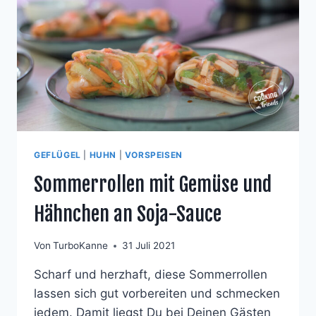
ND K
NOBLAUCH-B
ALSAMICO-B
ROKKOLI
GEFLÜGEL
|
HUHN
|
VORSPEISEN
Sommerrollen mit Gemüse und
Hähnchen an Soja-Sauce
Von
TurboKanne
31 Juli 2021
Scharf und herzhaft, diese Sommerrollen
lassen sich gut vorbereiten und schmecken
jedem. Damit liegst Du bei Deinen Gästen