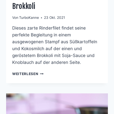
Brokkoli
Von
TurboKanne
23 Okt. 2021
Dieses zarte Rinderfilet findet seine
perfekte Begleitung in einem
ausgewogenen Stampf aus Süßkartoffeln
und Kokosmilch auf der einen und
geröstetem Brokkoli mit Soja-Sauce und
Knoblauch auf der anderen Seite.
RINDERFILET
WEITERLESEN
AN
WHISKEY-
SAUCE
MIT
SÜSSKARTOFFEL-K
OKOS-S
TAMPF U