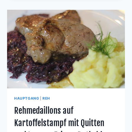
POMMES
FRITES
AN
GRANTAPFEL-
SOSSE
HAUPTGANG
|
REH
Rehmedaillons auf
Kartoffelstampf mit Quitten