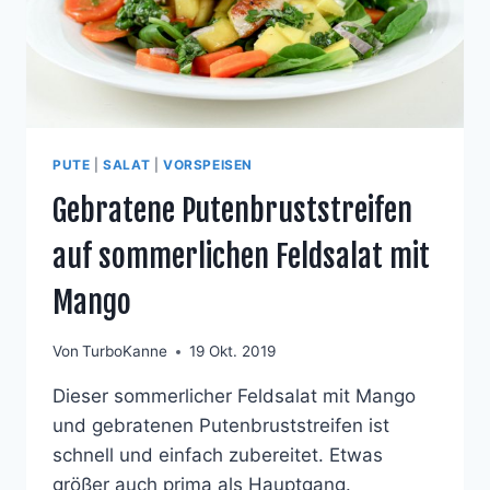
PUTE
|
SALAT
|
VORSPEISEN
Gebratene Putenbruststreifen
auf sommerlichen Feldsalat mit
Mango
Von
TurboKanne
19 Okt. 2019
Dieser sommerlicher Feldsalat mit Mango
und gebratenen Putenbruststreifen ist
schnell und einfach zubereitet. Etwas
größer auch prima als Hauptgang.