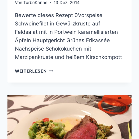
Von
TurboKanne
13 Dez. 2014
Bewerte dieses Rezept 0Vorspeise
Schweinefilet in Gewürzkruste auf
Feldsalat mit in Portwein karamellisierten
Äpfeln Hauptgericht Grünes Frikassée
Nachspeise Schokokuchen mit
Marzipankruste und heißem Kirschkompott
COOKING
WEITERLESEN
WITH
FRIENDS
#24