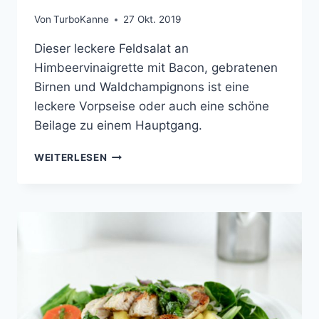
Von
TurboKanne
27 Okt. 2019
Dieser leckere Feldsalat an
Himbeervinaigrette mit Bacon, gebratenen
Birnen und Waldchampignons ist eine
leckere Vorpseise oder auch eine schöne
Beilage zu einem Hauptgang.
WINTERLICHER
WEITERLESEN
FELDSALAT
MIT
GEBRATENEN
BIRNEN,
WALDCHAMPIGNONS
UND
BACON