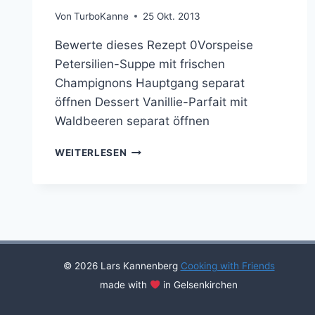
Von
TurboKanne
25 Okt. 2013
Bewerte dieses Rezept 0Vorspeise
Petersilien-Suppe mit frischen
Champignons Hauptgang separat
öffnen Dessert Vanillie-Parfait mit
Waldbeeren separat öffnen
COOKING
WEITERLESEN
WITH
FRIENDS
#18
© 2026 Lars Kannenberg
Cooking with Friends
made with
in Gelsenkirchen