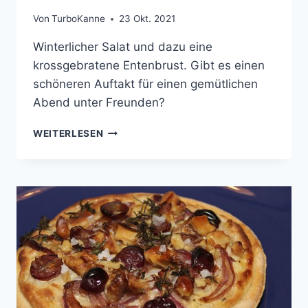
Von
TurboKanne
23 Okt. 2021
Winterlicher Salat und dazu eine
krossgebratene Entenbrust. Gibt es einen
schöneren Auftakt für einen gemütlichen
Abend unter Freunden?
GEBRATENE
WEITERLESEN
ENTENBRUST
AUF
ROTKOHL-
SALAT
MIT
TRAUBEN
UND
WALNÜSSEN