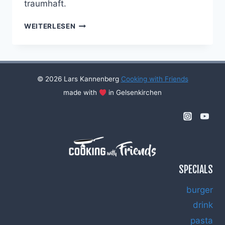
traumhaft.
ERDBEEREIS
WEITERLESEN
AUF
ORANGENFILETS
MIT
TONKABOHNEN-
ZABAGLIONE
© 2026 Lars Kannenberg
Cooking with Friends
made with
in Gelsenkirchen
SPECIALS
burger
drink
pasta