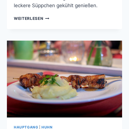
leckere Süppchen gekühlt genießen.
HEIDELBEER-
WEITERLESEN
SÜPPCHEN
MIT
KOKOS-
CROUTONS
HAUPTGANG
|
HUHN