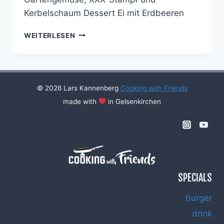
Kerbelschaum Dessert Ei mit Erdbeeren
COOKING
WEITERLESEN
WITH
FRIENDS
#43
© 2026 Lars Kannenberg
Cooking with Friends
made with
in Gelsenkirchen
SPECIALS
burger
drink