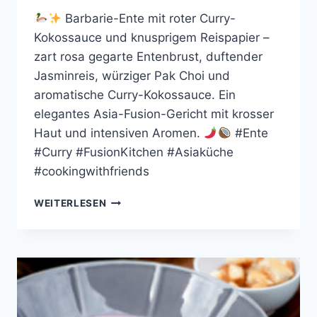
Barbarie-Ente mit roter Curry-
Kokossauce und knusprigem Reispapier –
zart rosa gegarte Entenbrust, duftender
Jasminreis, würziger Pak Choi und
aromatische Curry-Kokossauce. Ein
elegantes Asia-Fusion-Gericht mit krosser
Haut und intensiven Aromen.
#Ente
#Curry #FusionKitchen #Asiaküche
#cookingwithfriends
ENTENBRUST
WEITERLESEN
MIT
ROTER
CURRY-
KOKOSSAUCE