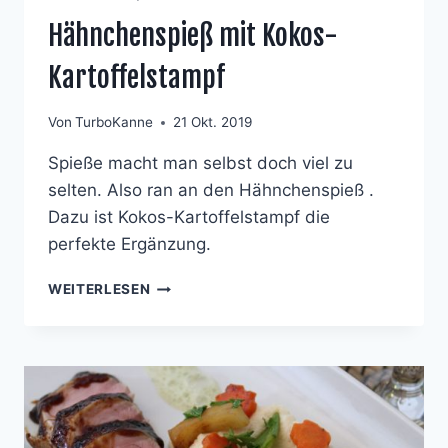
Hähnchenspieß mit Kokos-
Kartoffelstampf
Von
TurboKanne
21 Okt. 2019
Spieße macht man selbst doch viel zu
selten. Also ran an den Hähnchenspieß .
Dazu ist Kokos-Kartoffelstampf die
perfekte Ergänzung.
HÄHNCHENSPIESS M
WEITERLESEN
IT K
OKOS-K
ARTOFFELSTAMPF