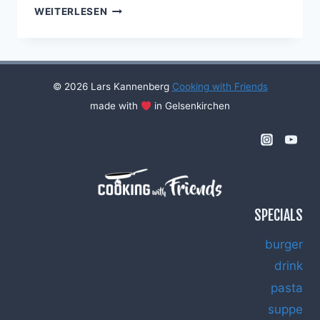
LAMMBURGER
WEITERLESEN
MIT
JOGHURT,
MARINIERTER
GURKE
UND
© 2026 Lars Kannenberg
Cooking with Friends
MINZPESTO
made with
in Gelsenkirchen
SPECIALS
burger
drink
pasta
suppe