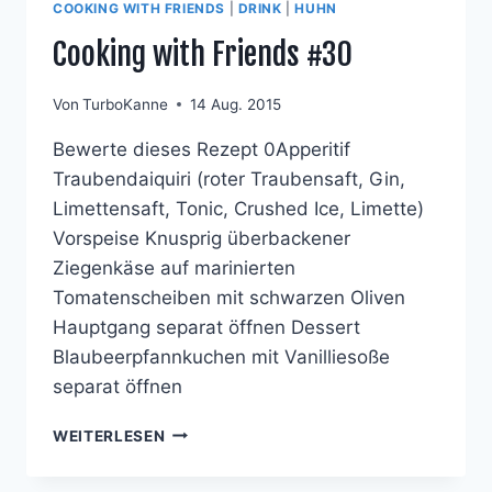
COOKING WITH FRIENDS
|
DRINK
|
HUHN
Cooking with Friends #30
Von
TurboKanne
14 Aug. 2015
Bewerte dieses Rezept 0Apperitif
Traubendaiquiri (roter Traubensaft, Gin,
Limettensaft, Tonic, Crushed Ice, Limette)
Vorspeise Knusprig überbackener
Ziegenkäse auf marinierten
Tomatenscheiben mit schwarzen Oliven
Hauptgang separat öffnen Dessert
Blaubeerpfannkuchen mit Vanilliesoße
separat öffnen
COOKING
WEITERLESEN
WITH
FRIENDS