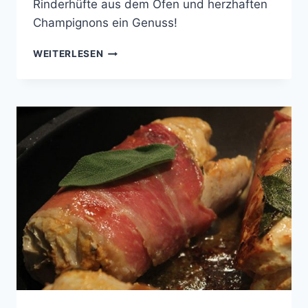
Rinderhüfte aus dem Ofen und herzhaften
Champignons ein Genuss!
HANDMADE
WEITERLESEN
GNOCCHI
MIT
CREME-
CHAMPIGNONS
UND
ROSMARIN-
RINDERHÜFTE
MIT
KNOBLAUCH
AUS
DEM
OFEN