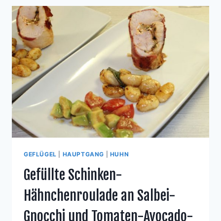
GEBRATENEM
ROTBARSCH
UND
KIRSCHTOMATEN
GEFLÜGEL
|
HAUPTGANG
|
HUHN
Gefüllte Schinken-
Hähnchenroulade an Salbei-
Gnocchi und Tomaten-Avocado-