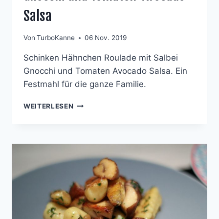
Salsa
Von
TurboKanne
06 Nov. 2019
Schinken Hähnchen Roulade mit Salbei
Gnocchi und Tomaten Avocado Salsa. Ein
Festmahl für die ganze Familie.
GEFÜLLTE
WEITERLESEN
SCHINKEN-
HÄHNCHENROULADE
AN
SALBEI-
GNOCCHI
UND
TOMATEN-
AVOCADO-
SALSA