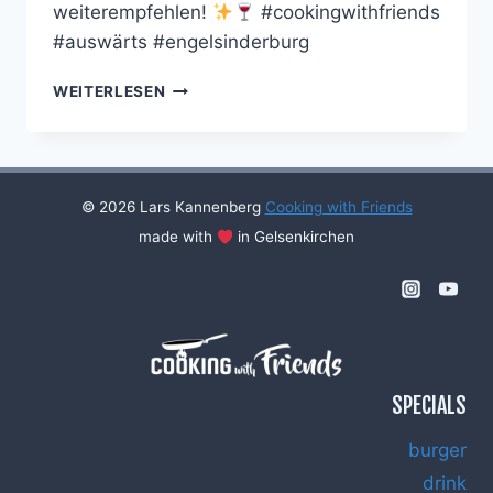
weiterempfehlen!
#cookingwithfriends
#auswärts #engelsinderburg
FRIENDS
WEITERLESEN
IN
ENGELS
IN
DER
BURG
© 2026 Lars Kannenberg
Cooking with Friends
(2025)
made with
in Gelsenkirchen
SPECIALS
burger
drink