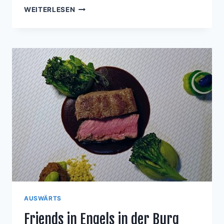
LAMMRÜCKEN
WEITERLESEN
AUF
SÜSSKARTOFFELPÜREE M
IT A
USTERNPILZEN, R
OTEN S
CHMORZWIEBELN U
ND G
RÜNEM W
ILDSPARGEL
AUSWÄRTS
Friends in Engels in der Burg