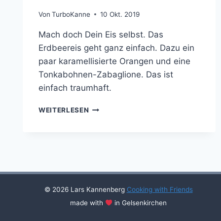
Von
TurboKanne
10 Okt. 2019
Mach doch Dein Eis selbst. Das
Erdbeereis geht ganz einfach. Dazu ein
paar karamellisierte Orangen und eine
Tonkabohnen-Zabaglione. Das ist
einfach traumhaft.
ERDBEEREIS
WEITERLESEN
AUF
ORANGENFILETS
MIT
TONKABOHNEN-
ZABAGLIONE
© 2026 Lars Kannenberg
Cooking with Friends
made with
in Gelsenkirchen