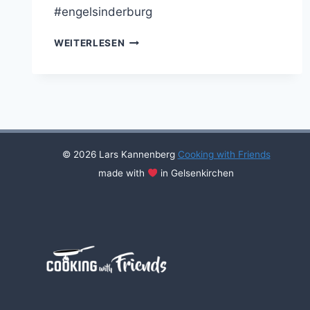
#engelsinderburg
FRIENDS
WEITERLESEN
IN
ENGELS
IN
DER
BURG
(2025)
© 2026 Lars Kannenberg
Cooking with Friends
made with
in Gelsenkirchen