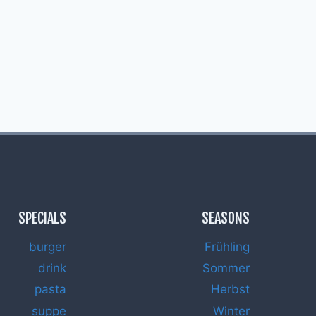
SPECIALS
SEASONS
burger
Frühling
drink
Sommer
pasta
Herbst
suppe
Winter