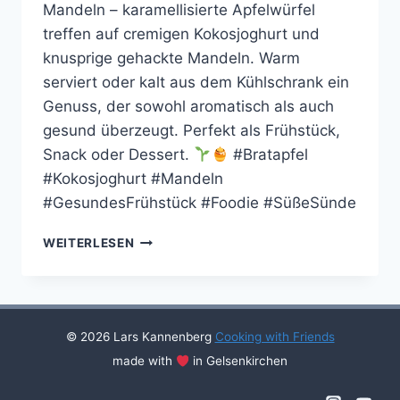
Mandeln – karamellisierte Apfelwürfel
treffen auf cremigen Kokosjoghurt und
knusprige gehackte Mandeln. Warm
serviert oder kalt aus dem Kühlschrank ein
Genuss, der sowohl aromatisch als auch
gesund überzeugt. Perfekt als Frühstück,
Snack oder Dessert.
#Bratapfel
#Kokosjoghurt #Mandeln
#GesundesFrühstück #Foodie #SüßeSünde
BRATAPFEL-
WEITERLESEN
KOKOS
IM
GLAS
© 2026 Lars Kannenberg
Cooking with Friends
made with
in Gelsenkirchen