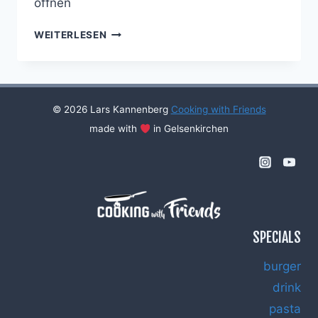
öffnen
COOKING
WEITERLESEN
WITH
FRIENDS
#19
© 2026 Lars Kannenberg
Cooking with Friends
made with
in Gelsenkirchen
SPECIALS
burger
drink
pasta