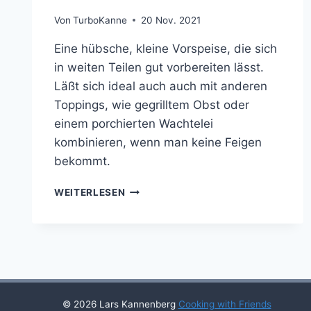
Von
TurboKanne
20 Nov. 2021
Eine hübsche, kleine Vorspeise, die sich
in weiten Teilen gut vorbereiten lässt.
Läßt sich ideal auch auch mit anderen
Toppings, wie gegrilltem Obst oder
einem porchierten Wachtelei
kombinieren, wenn man keine Feigen
bekommt.
TATAR
WEITERLESEN
VOM
SERRANO-
SCHINKEN
MIT
PORTWEIN-
FEIGE
© 2026 Lars Kannenberg
Cooking with Friends