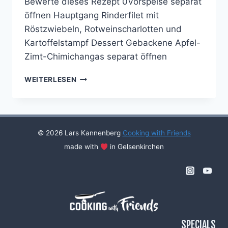
Bewerte dieses Rezept 0Vorspeise separat
öffnen Hauptgang Rinderfilet mit
Röstzwiebeln, Rotweinscharlotten und
Kartoffelstampf Dessert Gebackene Apfel-
Zimt-Chimichangas separat öffnen
COOKING
WEITERLESEN
WITH
FRIENDS
#10
© 2026 Lars Kannenberg
Cooking with Friends
made with
in Gelsenkirchen
SPECIALS