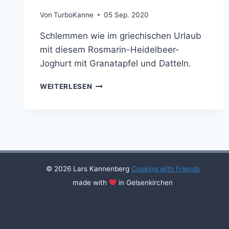
Von
TurboKanne
05 Sep. 2020
Schlemmen wie im griechischen Urlaub
mit diesem Rosmarin-Heidelbeer-
Joghurt mit Granatapfel und Datteln.
GRIECHISCHER
WEITERLESEN
HEIDELBEER-
ROSMARIN-
BECHER
MIT
DATTELN
© 2026 Lars Kannenberg
Cooking with Friends
made with
in Gelsenkirchen