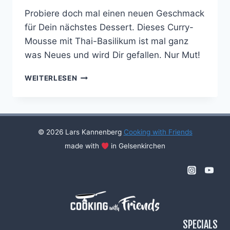
Probiere doch mal einen neuen Geschmack
für Dein nächstes Dessert. Dieses Curry-
Mousse mit Thai-Basilikum ist mal ganz
was Neues und wird Dir gefallen. Nur Mut!
THAI-
WEITERLESEN
CURRY-
MOUSSE
MIT
MANGO-
RAGOUT
© 2026 Lars Kannenberg
Cooking with Friends
made with
in Gelsenkirchen
SPECIALS