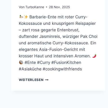
Von
TurboKanne
28 Nov. 2025
Barbarie-Ente mit roter Curry-
Kokossauce und knusprigem Reispapier
– zart rosa gegarte Entenbrust,
duftender Jasminreis, würziger Pak Choi
und aromatische Curry-Kokossauce. Ein
elegantes Asia-Fusion-Gericht mit
krosser Haut und intensiven Aromen.
#Ente #Curry #FusionKitchen
#Asiaküche #cookingwithfriends
ENTENBRUST
WEITERLESEN
MIT
ROTER
CURRY-
KOKOSSAUCE