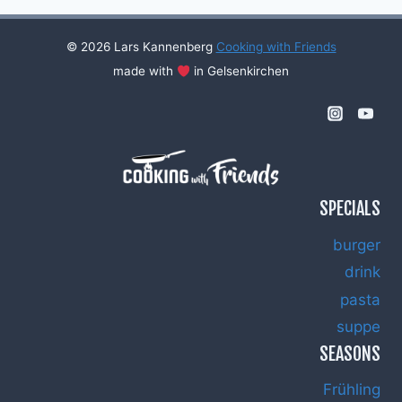
KAROTTEN
UND
ZWIEBELN-
© 2026 Lars Kannenberg
Cooking with Friends
CONFIT
made with
in Gelsenkirchen
SPECIALS
burger
drink
pasta
suppe
SEASONS
Frühling