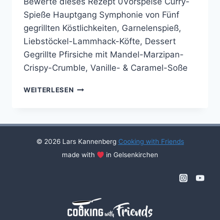
Bewerte dieses Rezept 0Vorspeise Curry-
Spieße Hauptgang Symphonie von Fünf
gegrillten Köstlichkeiten, Garnelenspieß,
Liebstöckel-Lammhack-Köfte, Dessert
Gegrillte Pfirsiche mit Mandel-Marzipan-
Crispy-Crumble, Vanille- & Caramel-Soße
BBQ
WEITERLESEN
WITH
FRIENDS
#07
© 2026 Lars Kannenberg
Cooking with Friends
made with
in Gelsenkirchen