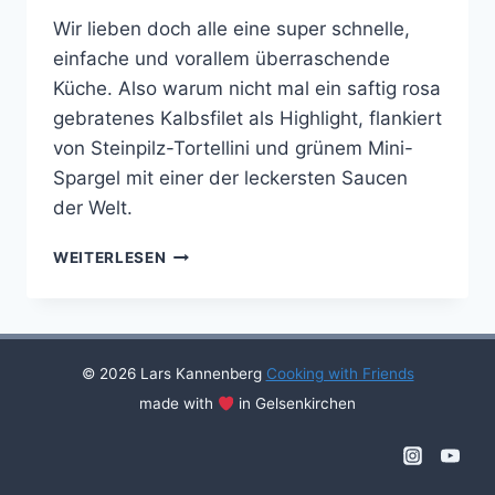
Wir lieben doch alle eine super schnelle,
einfache und vorallem überraschende
Küche. Also warum nicht mal ein saftig rosa
gebratenes Kalbsfilet als Highlight, flankiert
von Steinpilz-Tortellini und grünem Mini-
Spargel mit einer der leckersten Saucen
der Welt.
KALBSFILET
WEITERLESEN
MIT
GRÜNEM
SPARGEL
UND
STEINPILZ-
© 2026 Lars Kannenberg
Cooking with Friends
TORTELLONI
made with
in Gelsenkirchen