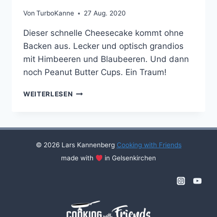
Von
TurboKanne
27 Aug. 2020
Dieser schnelle Cheesecake kommt ohne
Backen aus. Lecker und optisch grandios
mit Himbeeren und Blaubeeren. Und dann
noch Peanut Butter Cups. Ein Traum!
CHEESECAKE
WEITERLESEN
MIT
HIMBEEREN
&
BLAUBEEREN
UND
© 2026 Lars Kannenberg
Cooking with Friends
PEANUT
made with
in Gelsenkirchen
BUTTER
CUPS