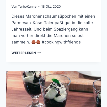
Von
TurboKanne
18 Okt. 2020
Dieses Maronenschaumsüppchen mit einen
Parmesan-Käse-Taler paßt gut in die kalte
Jahreszeit. Und beim Spaziergang kann
man vorher direkt die Maronen selbst
sammeln.
#cookingwithfriends
MARONENSCHAUMSÜPPCHEN
WEITERLESEN
MIT
PARMESAN-
TALER
UND
FRISCHEN
PILZEN