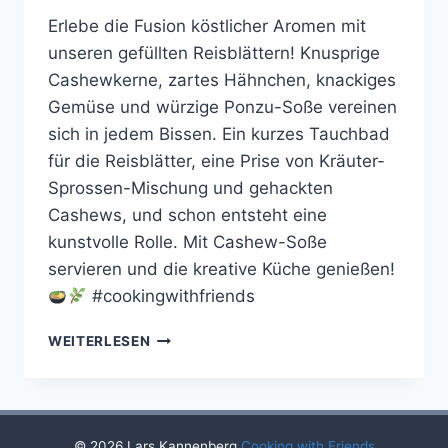
Erlebe die Fusion köstlicher Aromen mit
unseren gefüllten Reisblättern! Knusprige
Cashewkerne, zartes Hähnchen, knackiges
Gemüse und würzige Ponzu-Soße vereinen
sich in jedem Bissen. Ein kurzes Tauchbad
für die Reisblätter, eine Prise von Kräuter-
Sprossen-Mischung und gehackten
Cashews, und schon entsteht eine
kunstvolle Rolle. Mit Cashew-Soße
servieren und die kreative Küche genießen!
#cookingwithfriends
GEFÜLLTE
WEITERLESEN
REISBLÄTTER
MIT
HÄHNCHEN
UND
GEMÜSE
© 2026 Lars Kannenberg
Cooking with Friends