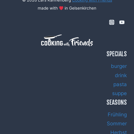
© 2026 Lars Kannenberg
Cooking with Friends
made with
in Gelsenkirchen
SPECIALS
burger
drink
pasta
suppe
SEASONS
Frühling
Sommer
Herbst