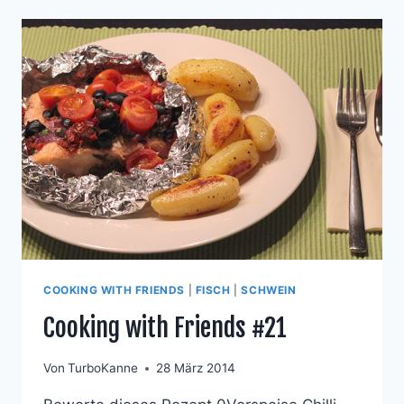
CHILI
UND
INGWER,
BLUMENKOHL
UND
SCHWENKKARTOFFELN
COOKING WITH FRIENDS
|
FISCH
|
SCHWEIN
Cooking with Friends #21
Von
TurboKanne
28 März 2014