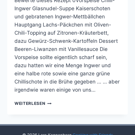
Bewerte dieses Rezept 0Vorspeise Chilli-
Ingwer Glasnudel-Suppe Kaiserschoten
und gebratenen Ingwer-Mettbällchen
Hauptgang Lachs-Päckchen mit Oliven-
Chili-Topping auf Zitronen-Kräuterbett,
dazu Gewürz-Schwenk-Kartoffeln Dessert
Beeren-Liwanzen mit Vanillesauce Die
Vorspeise sollte eigentlich scharf sein,
dazu hatten wir eine Menge Ingwer und
eine halbe rote sowie eine ganze grüne
Chillischote in die Brühe gegeben … … aber
irgendwie waren einige von uns…
COOKING
WEITERLESEN
WITH
FRIENDS
#21