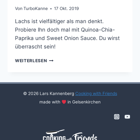
Von
TurboKanne
17 Okt. 2019
Lachs ist vielfältiger als man denkt.
Probiere Ihn doch mal mit Quinoa-Chia-
Paprika und Sweet Onion Sauce. Du wirst
überrascht sein!
GEBRATENES
WEITERLESEN
LACHS-
FILET
MIT
QUINOA-
CHIA-
© 2026 Lars Kannenberg
Cooking with Friends
PAPRIKA
made with
in Gelsenkirchen
UND
SWEET
ONION
SAUCE