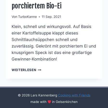
porchiertem Bio-Ei
Von
TurboKanne
11 Sep. 2021
Klein, schnell und wirkungsvoll. Auf Basis
einer Kartoffelsuppe klappt dieses
Schnittlauchsüppchen schnell und
zuverlässig. Gekrönt mit porchiertem Ei und
knusprigem Speck ist das eine großartige
Gewinner-Kombination!
HERZHAFTES
WEITERLESEN
SCHNITTLAUCH-
CREMESÜPPCHEN
MIT
KNUSPRIGEM
SPECK
© 2026 Lars Kannenberg
Cooking with Friends
UND
made with
in Gelsenkirchen
PORCHIERTEM