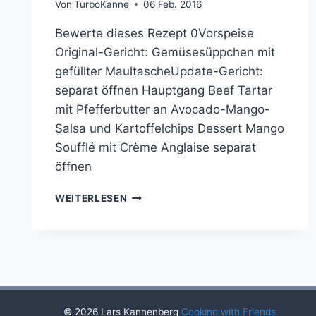
Von
TurboKanne
06 Feb. 2016
Bewerte dieses Rezept 0Vorspeise
Original-Gericht: Gemüsesüppchen mit
gefüllter MaultascheUpdate-Gericht:
separat öffnen Hauptgang Beef Tartar
mit Pfefferbutter an Avocado-Mango-
Salsa und Kartoffelchips Dessert Mango
Soufflé mit Crème Anglaise separat
öffnen
COOKING
WEITERLESEN
WITH
FRIENDS
#34
© 2026 Lars Kannenberg
Cooking with Friends