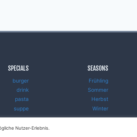
SPECIALS
SEASONS
burger
Frühling
drink
Sommer
pasta
Herbst
suppe
Winter
gliche Nutzer-Erlebnis.