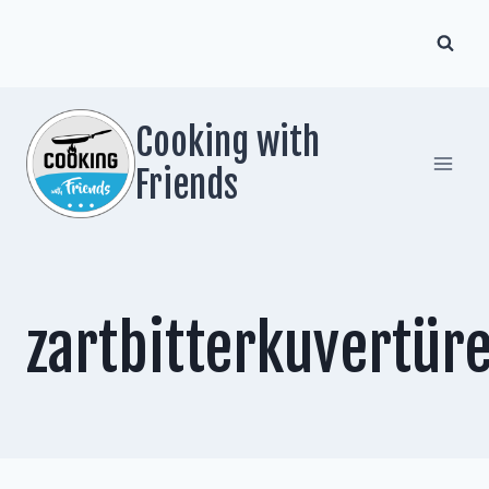
Zum
Inhalt
springen
Cooking with
Friends
zartbitterkuvertür