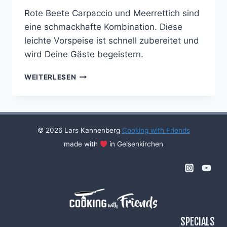
Rote Beete Carpaccio und Meerrettich sind
eine schmackhafte Kombination. Diese
leichte Vorspeise ist schnell zubereitet und
wird Deine Gäste begeistern.
MEERRETTICH
WEITERLESEN
PÜREE
AUF
ROTE
BETE
CARPACCIO
© 2026 Lars Kannenberg
Cooking with Friends
made with
in Gelsenkirchen
SPECIALS