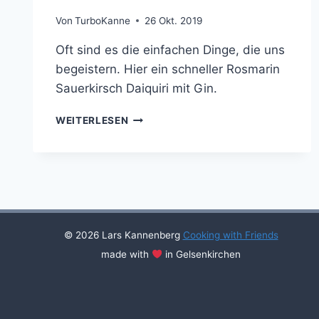
Von
TurboKanne
26 Okt. 2019
Oft sind es die einfachen Dinge, die uns
begeistern. Hier ein schneller Rosmarin
Sauerkirsch Daiquiri mit Gin.
ROSMARIN-
WEITERLESEN
SAUERKIRSCH
DAIQUIRI
MIT
GIN
© 2026 Lars Kannenberg
Cooking with Friends
made with
in Gelsenkirchen