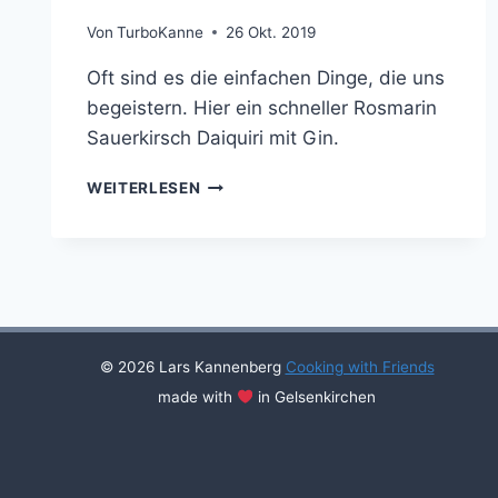
Von
TurboKanne
26 Okt. 2019
Oft sind es die einfachen Dinge, die uns
begeistern. Hier ein schneller Rosmarin
Sauerkirsch Daiquiri mit Gin.
ROSMARIN-
WEITERLESEN
SAUERKIRSCH
DAIQUIRI
MIT
GIN
© 2026 Lars Kannenberg
Cooking with Friends
made with
in Gelsenkirchen