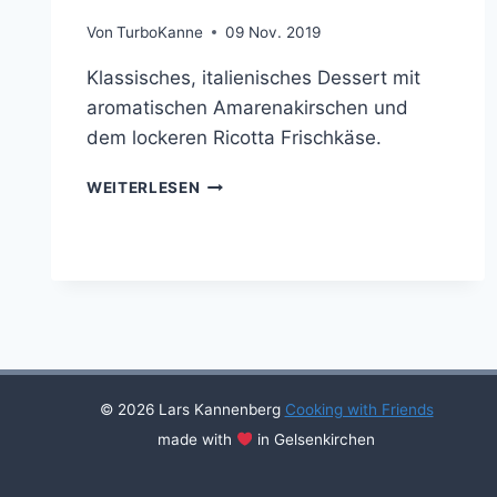
Von
TurboKanne
09 Nov. 2019
Klassisches, italienisches Dessert mit
aromatischen Amarenakirschen und
dem lockeren Ricotta Frischkäse.
ITALIENISCHE
WEITERLESEN
KIRSCH-
RICOTTA-
BLÄTTERTEIGPASTETCHEN
© 2026 Lars Kannenberg
Cooking with Friends
made with
in Gelsenkirchen