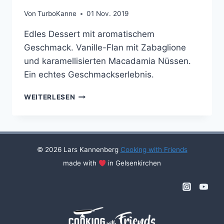
Von
TurboKanne
01 Nov. 2019
Edles Dessert mit aromatischem
Geschmack. Vanille-Flan mit Zabaglione
und karamellisierten Macadamia Nüssen.
Ein echtes Geschmackserlebnis.
VANILLE-
WEITERLESEN
FLAN
MIT
ZABAGLIONE
UND
KARAMELLISIERTEN
© 2026 Lars Kannenberg
Cooking with Friends
MACADAMIA-
made with
in Gelsenkirchen
NÜSSEN