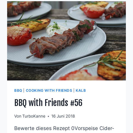
BBQ
|
COOKING WITH FRIENDS
|
KALB
BBQ with Friends #56
Von
TurboKanne
16 Juni 2018
Bewerte dieses Rezept 0Vorspeise Cider-