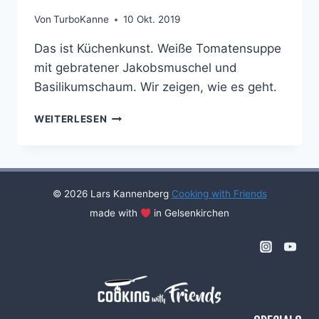
Von
TurboKanne
10 Okt. 2019
Das ist Küchenkunst. Weiße Tomatensuppe
mit gebratener Jakobsmuschel und
Basilikumschaum. Wir zeigen, wie es geht.
WEISSE T
WEITERLESEN
OMATENSUPPE M
IT G
EBRATENER J
AKOBSMUSCHEL U
ND B
© 2026 Lars Kannenberg
Cooking with Friends
ASILIKUMSCHAUM
made with
in Gelsenkirchen