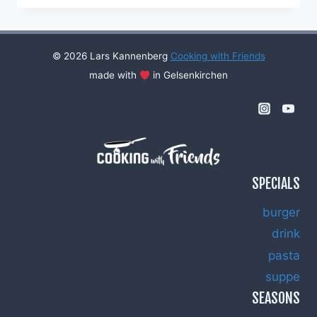
MIT
LIMONEN-
BASILIKUM-
SORBET
© 2026 Lars Kannenberg
Cooking with Friends
made with
in Gelsenkirchen
SPECIALS
burger
drink
pasta
suppe
SEASONS