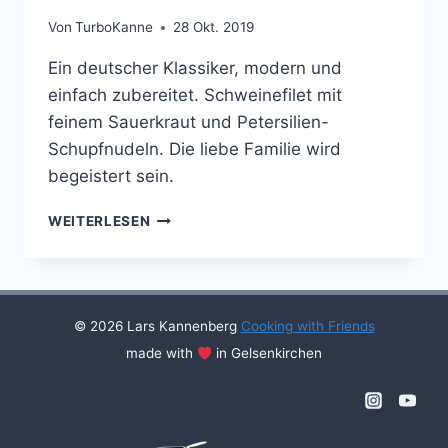
Von
TurboKanne
28 Okt. 2019
Ein deutscher Klassiker, modern und
einfach zubereitet. Schweinefilet mit
feinem Sauerkraut und Petersilien-
Schupfnudeln. Die liebe Familie wird
begeistert sein.
PETERSILIENSCHUPFNUDELN
WEITERLESEN
MIT
SCHWEINEFILET
UND
FEINEM
SAUERKRAUT
© 2026 Lars Kannenberg
Cooking with Friends
made with
in Gelsenkirchen