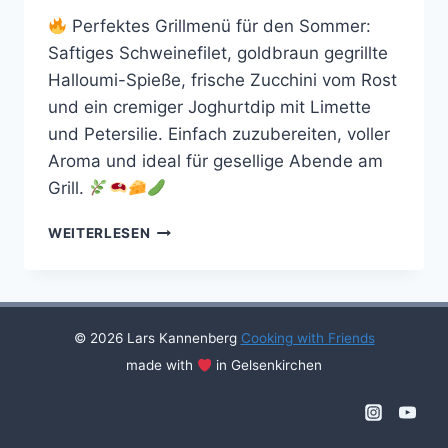
Perfektes Grillmenü für den Sommer:
Saftiges Schweinefilet, goldbraun gegrillte
Halloumi-Spieße, frische Zucchini vom Rost
und ein cremiger Joghurtdip mit Limette
und Petersilie. Einfach zuzubereiten, voller
Aroma und ideal für gesellige Abende am
Grill.
GEGRILLTES
WEITERLESEN
SCHWEINEFILET
MIT
ZITRONEN-
THYMIAN
HALUMI
© 2026 Lars Kannenberg
Cooking with Friends
made with
in Gelsenkirchen