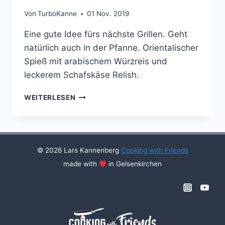
Von
TurboKanne
01 Nov. 2019
Eine gute Idee fürs nächste Grillen. Geht
natürlich auch in der Pfanne. Orientalischer
Spieß mit arabischem Würzreis und
leckerem Schafskäse Relish.
ORIENTALISCHE
WEITERLESEN
SPIESSE A
UF S
CHAFSKÄSE-R
ELISH M
IT A
© 2026 Lars Kannenberg
Cooking with Friends
RABISCHEM W
made with
in Gelsenkirchen
ÜRZREIS