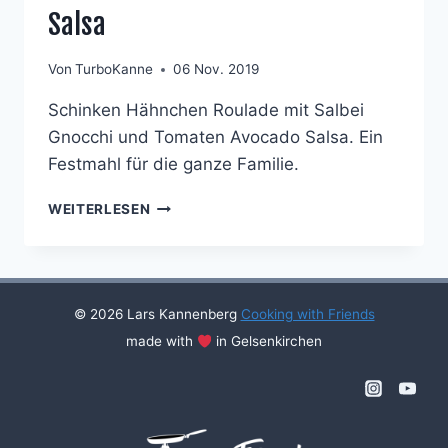
Salsa
Von
TurboKanne
06 Nov. 2019
Schinken Hähnchen Roulade mit Salbei
Gnocchi und Tomaten Avocado Salsa. Ein
Festmahl für die ganze Familie.
GEFÜLLTE
WEITERLESEN
SCHINKEN-
HÄHNCHENROULADE
AN
SALBEI-
GNOCCHI
© 2026 Lars Kannenberg
Cooking with Friends
UND
made with
in Gelsenkirchen
TOMATEN-
AVOCADO-
SALSA